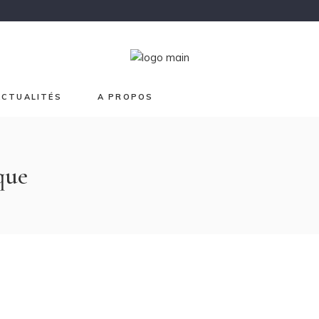
Chroma
Japon
Graphisme
Lave et Or
ACTUALITÉS
A PROPOS
Printemps
Sur mesure
que