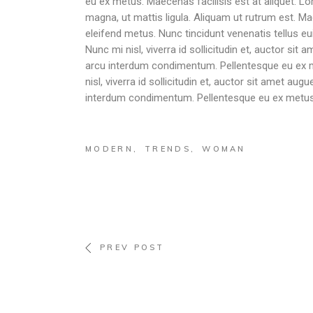
eu ex metus. Maecenas facilisis est at aliquet. Lo
magna, ut mattis ligula. Aliquam ut rutrum est. Ma
eleifend metus. Nunc tincidunt venenatis tellus
Nunc mi nisl, viverra id sollicitudin et, auctor si
arcu interdum condimentum. Pellentesque eu ex me
nisl, viverra id sollicitudin et, auctor sit amet a
interdum condimentum. Pellentesque eu ex metus.
MODERN
TRENDS
WOMAN
PREV POST