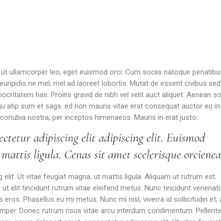
n ut ullamcorper leo, eget euismod orci. Cum sociis natoque penatibu
uripidis ne mel, mel ad laoreet lobortis. Mutat de essent civibus sed
ritatem has. Proins gravid de nibh vel velit auct aliquet. Aenean soll
u atip sum et sags. ed non mauris vitae erat consequat auctor eu in e
 conubia nostra, per inceptos himenaeos. Mauris in erat justo.
ctetur adipiscing elit adipiscing elit. Euismod
attis ligula. Cenas sit amet scelerisque orcienea
lit. Ut vitae feugiat magna, ut mattis ligula. Aliquam ut rutrum est.
t elit tincidunt rutrum vitae eleifend metus. Nunc tincidunt venenati
os. Phasellus eu mi metus. Nunc mi nisl, viverra id sollicitudin et,
emper. Donec rutrum risus vitae arcu interdum condimentum. Pellent