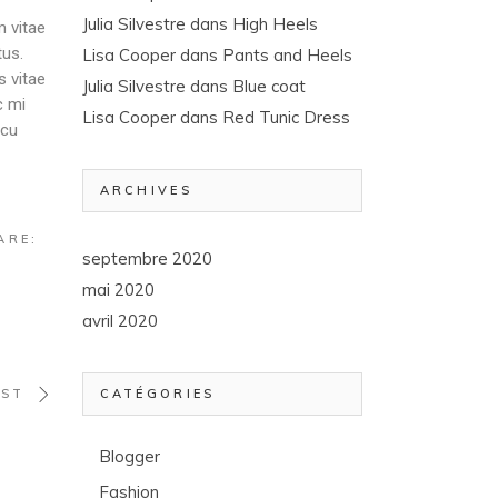
Julia Silvestre
dans
High Heels
m vitae
tus.
Lisa Cooper
dans
Pants and Heels
s vitae
Julia Silvestre
dans
Blue coat
c mi
Lisa Cooper
dans
Red Tunic Dress
rcu
ARCHIVES
ARE:
septembre 2020
mai 2020
avril 2020
OST
CATÉGORIES
Blogger
Fashion