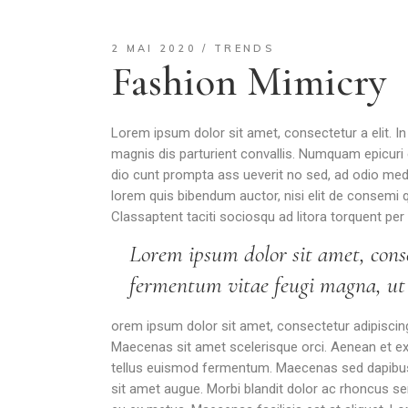
2 MAI 2020
TRENDS
Fashion Mimicry
Lorem ipsum dolor sit amet, consectetur a elit. I
magnis dis parturient convallis. Numquam epicuri e
dio cunt prompta ass ueverit no sed, ad odio medioc
lorem quis bibendum auctor, nisi elit de consemi q
Classaptent taciti sociosqu ad litora torquent per
Lorem ipsum dolor sit amet, conse
fermentum vitae feugi magna, ut m
orem ipsum dolor sit amet, consectetur adipiscing e
Maecenas sit amet scelerisque orci. Aenean et ex u
tellus euismod fermentum. Maecenas sed dapibus er
sit amet augue. Morbi blandit dolor ac rhoncus s