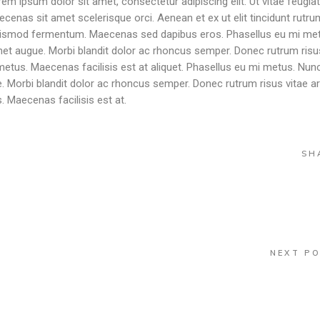
rem ipsum dolor sit amet, consectetur adipiscing elit. Ut vitae feugiat
ecenas sit amet scelerisque orci. Aenean et ex ut elit tincidunt rutru
 euismod fermentum. Maecenas sed dapibus eros. Phasellus eu mi me
t amet augue. Morbi blandit dolor ac rhoncus semper. Donec rutrum risu
tus. Maecenas facilisis est at aliquet. Phasellus eu mi metus. Nun
ugue. Morbi blandit dolor ac rhoncus semper. Donec rutrum risus vitae a
 Maecenas facilisis est at.
SH
NEXT P