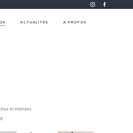
OK
ACTUALITÉS
A PROPOS
roma
pon
aphisme
e et Or
ntemps
 mesure
ches et intenses.
t.