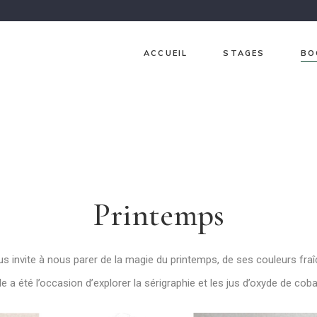
ACCUEIL
STAGES
BO
Ch
Ja
Gr
Lav
Printemps
Pri
Sur
us invite à nous parer de la magie du printemps, de ses couleurs fraî
lle a été l’occasion d’explorer la sérigraphie et les jus d’oxyde de cobal