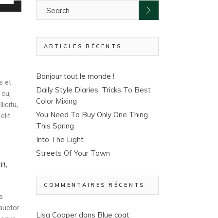
ches
t/bas
r
ARTICLES RÉCENTS
menter
inuer
Bonjour tout le monde !
s et
Daily Style Diaries: Tricks To Best
 cu,
ume.
Color Mixing
icitu,
You Need To Buy Only One Thing
lit.
This Spring
Into The Light
Streets Of Your Town
n.
COMMENTAIRES RÉCENTS
s
 auctor
Lisa Cooper
dans
Blue coat