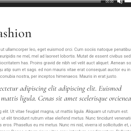
00:00
les
flè
hau
pou
ashion
aug
ou
dim
n ut ullamcorper leo, eget euismod orci. Cum sociis natoque penatibu
le
uripidis ne mel, mel ad laoreet lobortis. Mutat de essent civibus sed
vol
ritatem has. Proins gravid de nibh vel velit auct aliquet. Aenean soll
u atip sum et sags. ed non mauris vitae erat consequat auctor eu in e
 conubia nostra, per inceptos himenaeos. Mauris in erat justo.
ctetur adipiscing elit adipiscing elit. Euismod
attis ligula. Cenas sit amet scelerisque orcienea
lit. Ut vitae feugiat magna, ut mattis ligula. Aliquam ut rutrum est.
t elit tincidunt rutrum vitae eleifend metus. Nunc tincidunt venenati
os. Phasellus eu mi metus. Nunc mi nisl, viverra id sollicitudin et,