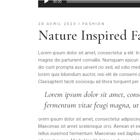
00:00
audio
28 AVRIL 2020
FASHION
Nature Inspired F
Lorem ipsum dolor sit amet, consectetur a elit. I
magnis dis parturient convallis. Numquam epicuri e
dio cunt prompta ass ueverit no sed, ad odio medioc
lorem quis bibendum auctor, nisi elit de consemi q
Classaptent taciti sociosqu ad litora torquent per
Lorem ipsum dolor sit amet, conse
fermentum vitae feugi magna, ut m
orem ipsum dolor sit amet, consectetur adipiscing e
Maecenas sit amet scelerisque orci. Aenean et ex u
tellus euismod fermentum. Maecenas sed dapibus er