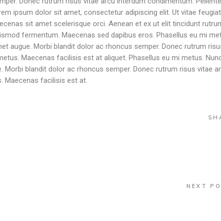
emper. Donec rutrum risus vitae arcu interdum condimentum. Pellent
rem ipsum dolor sit amet, consectetur adipiscing elit. Ut vitae feugiat
ecenas sit amet scelerisque orci. Aenean et ex ut elit tincidunt rutru
 euismod fermentum. Maecenas sed dapibus eros. Phasellus eu mi me
t amet augue. Morbi blandit dolor ac rhoncus semper. Donec rutrum risu
tus. Maecenas facilisis est at aliquet. Phasellus eu mi metus. Nun
ugue. Morbi blandit dolor ac rhoncus semper. Donec rutrum risus vitae a
 Maecenas facilisis est at.
SH
NEXT P