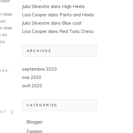
esque
Julia Silvestre
dans
High Heels
m vitae
Lisa Cooper
dans
Pants and Heels
tus.
Julia Silvestre
dans
Blue coat
s vitae
Lisa Cooper
dans
Red Tunic Dress
c mi
rcu
ARCHIVES
septembre 2020
ARE:
mai 2020
avril 2020
CATÉGORIES
OST
Blogger
Fashion