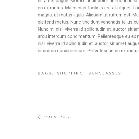
sit amet augue. Morbi blandit dolor ac rhoncus s
eu ex metus. Maecenas facilisis est at aliquet. Lo
magna, ut mattis ligula. Aliquam ut rutrum est. Ma
eleifend metus. Nunc tincidunt venenatis tellus
Nunc mi nisl, viverra id sollicitudin et, auctor si
arcu interdum condimentum. Pellentesque eu ex me
nisl, viverra id sollicitudin et, auctor sit amet a
interdum condimentum. Pellentesque eu ex metus.
BAGS
SHOPPING
SUNGLASSES
PREV POST