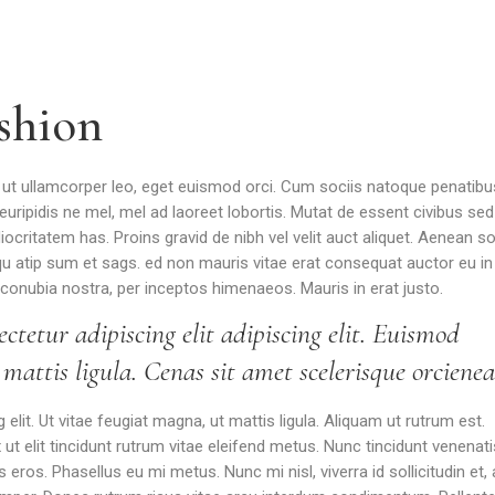
shion
n ut ullamcorper leo, eget euismod orci. Cum sociis natoque penatibu
uripidis ne mel, mel ad laoreet lobortis. Mutat de essent civibus sed
ritatem has. Proins gravid de nibh vel velit auct aliquet. Aenean soll
u atip sum et sags. ed non mauris vitae erat consequat auctor eu in e
 conubia nostra, per inceptos himenaeos. Mauris in erat justo.
ctetur adipiscing elit adipiscing elit. Euismod
attis ligula. Cenas sit amet scelerisque orcienea
lit. Ut vitae feugiat magna, ut mattis ligula. Aliquam ut rutrum est.
t elit tincidunt rutrum vitae eleifend metus. Nunc tincidunt venenati
os. Phasellus eu mi metus. Nunc mi nisl, viverra id sollicitudin et,