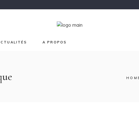
Chroma
Japon
Graphisme
Lave et Or
ACTUALITÉS
A PROPOS
Printemps
Sur mesure
que
HOM