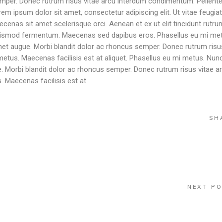
emper. Donec rutrum risus vitae arcu interdum condimentum. Pellent
rem ipsum dolor sit amet, consectetur adipiscing elit. Ut vitae feugiat
ecenas sit amet scelerisque orci. Aenean et ex ut elit tincidunt rutru
 euismod fermentum. Maecenas sed dapibus eros. Phasellus eu mi me
t amet augue. Morbi blandit dolor ac rhoncus semper. Donec rutrum risu
tus. Maecenas facilisis est at aliquet. Phasellus eu mi metus. Nun
ugue. Morbi blandit dolor ac rhoncus semper. Donec rutrum risus vitae a
 Maecenas facilisis est at.
SH
NEXT P