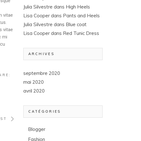
esque
Julia Silvestre
dans
High Heels
m vitae
Lisa Cooper
dans
Pants and Heels
tus.
Julia Silvestre
dans
Blue coat
s vitae
Lisa Cooper
dans
Red Tunic Dress
c mi
rcu
ARCHIVES
septembre 2020
ARE:
mai 2020
avril 2020
CATÉGORIES
OST
Blogger
Fashion