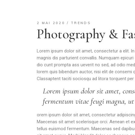
2 MAI 2020
TRENDS
Photography & Fa
Lorem ipsum dolor sit amet, consectetur a elit. I
magnis dis parturient convallis. Numquam epicuri e
dio cunt prompta ass ueverit no sed, ad odio medioc
lorem quis bibendum auctor, nisi elit de consemi q
Classaptent taciti sociosqu ad litora torquent per
Lorem ipsum dolor sit amet, conse
fermentum vitae feugi magna, ut m
orem ipsum dolor sit amet, consectetur adipiscing e
Maecenas sit amet scelerisque orci. Aenean et ex u
tellus euismod fermentum. Maecenas sed dapibus er