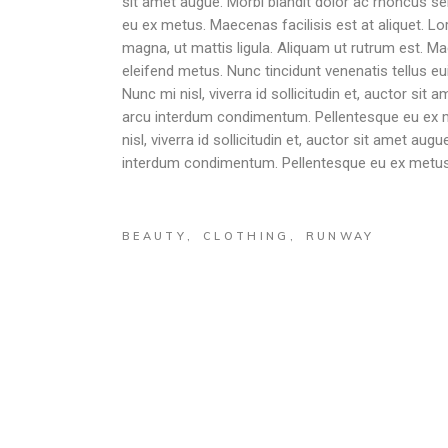
sit amet augue. Morbi blandit dolor ac rhoncus s
eu ex metus. Maecenas facilisis est at aliquet. Lo
magna, ut mattis ligula. Aliquam ut rutrum est. Ma
eleifend metus. Nunc tincidunt venenatis tellus
Nunc mi nisl, viverra id sollicitudin et, auctor si
arcu interdum condimentum. Pellentesque eu ex me
nisl, viverra id sollicitudin et, auctor sit amet a
interdum condimentum. Pellentesque eu ex metus.
BEAUTY
CLOTHING
RUNWAY