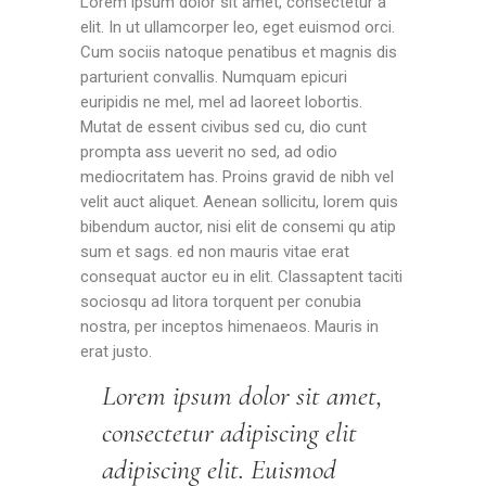
Lorem ipsum dolor sit amet, consectetur a
elit. In ut ullamcorper leo, eget euismod orci.
Cum sociis natoque penatibus et magnis dis
parturient convallis. Numquam epicuri
euripidis ne mel, mel ad laoreet lobortis.
Mutat de essent civibus sed cu, dio cunt
prompta ass ueverit no sed, ad odio
mediocritatem has. Proins gravid de nibh vel
velit auct aliquet. Aenean sollicitu, lorem quis
bibendum auctor, nisi elit de consemi qu atip
sum et sags. ed non mauris vitae erat
consequat auctor eu in elit. Classaptent taciti
sociosqu ad litora torquent per conubia
nostra, per inceptos himenaeos. Mauris in
erat justo.
Lorem ipsum dolor sit amet,
consectetur adipiscing elit
adipiscing elit. Euismod