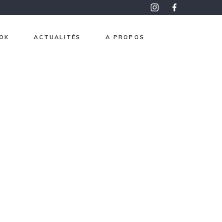
OK
ACTUALITÉS
A PROPOS
roma
pon
aphisme
e et Or
ntemps
 mesure