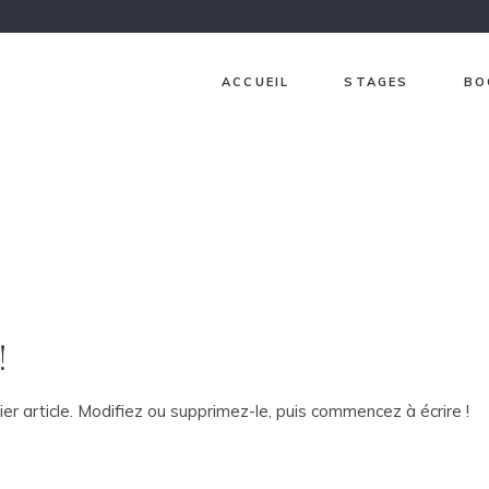
ACCUEIL
STAGES
BO
Ch
Ja
Gr
Lav
Pri
!
Sur
r article. Modifiez ou supprimez-le, puis commencez à écrire !