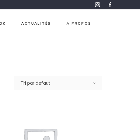
OK
ACTUALITÉS
A PROPOS
roma
pon
aphisme
e et Or
Tri par défaut
ntemps
 mesure