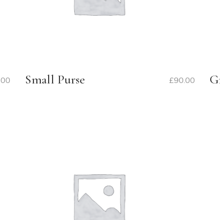
Small Purse
G
.00
£
90.00