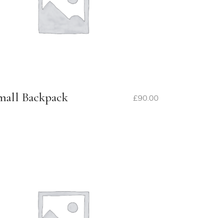
mall Backpack
£
90.00