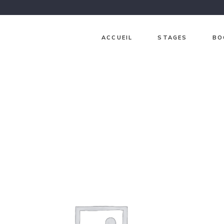
ACCUEIL
STAGES
BO
Ch
Ja
Gr
Lav
Pri
Sur