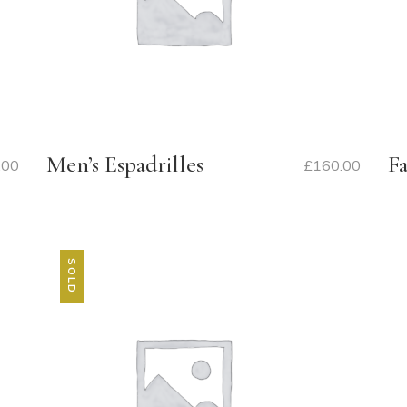
Men’s Espadrilles
Fa
.00
£
160.00
SOLD