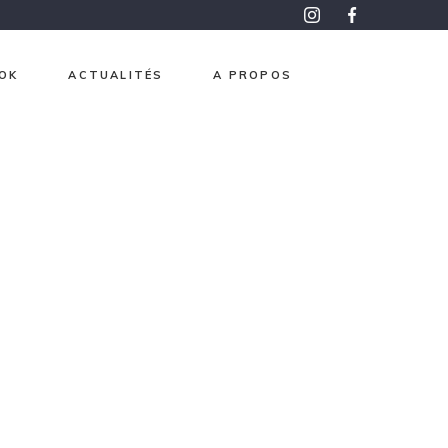
OK
ACTUALITÉS
A PROPOS
roma
pon
aphisme
e et Or
ntemps
 mesure