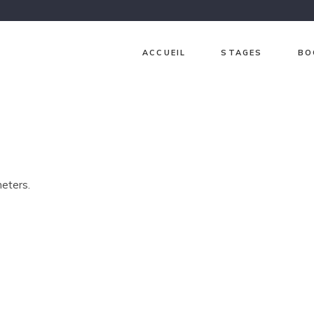
ACCUEIL
STAGES
BO
Ch
Ja
Gr
Lav
eters.
Pri
Sur